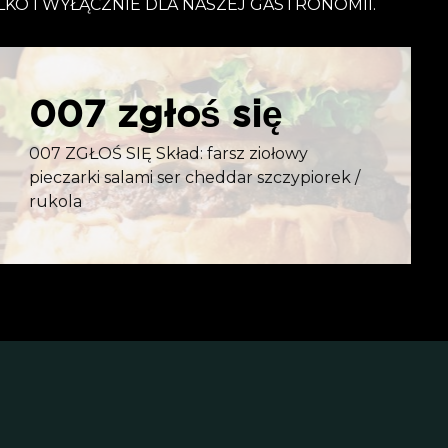
O I WYŁĄCZNIE DLA NASZEJ GASTRONOMII.
007 zgłoś się
007 ZGŁOŚ SIĘ Skład: farsz ziołowy
pieczarki salami ser cheddar szczypiorek /
rukola