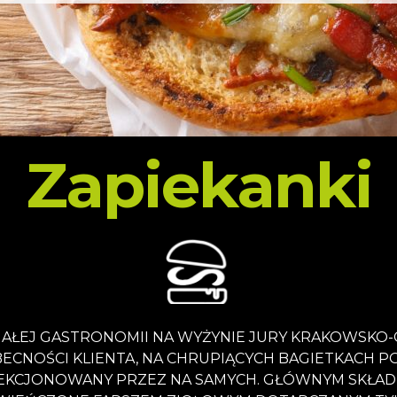
Zapiekanki
AŁEJ GASTRONOMII NA WYŻYNIE JURY KRAKOWSKO-
ŚCI KLIENTA, NA CHRUPIĄCYCH BAGIETKACH POC
EKCJONOWANY PRZEZ NA SAMYCH. GŁÓWNYM SKŁADN