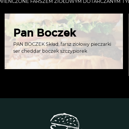
ZWIEŃCZONE FARSZEM ZIOŁOWYM DOTARCZANYM TYLK
Pan Boczek
PAN BOCZEK Skład: farsz ziołowy pieczarki
ser cheddar boczek szczypiorek