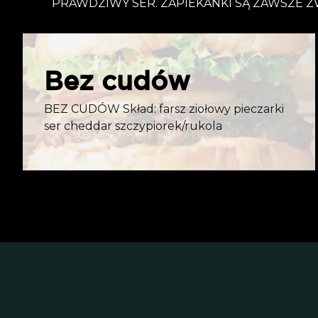
PRAWDZIWY SER. ZAPIEKANKI SĄ ZAWSZE 
Bez cudów
BEZ CUDÓW Skład: farsz ziołowy pieczarki
ser cheddar szczypiorek/rukola