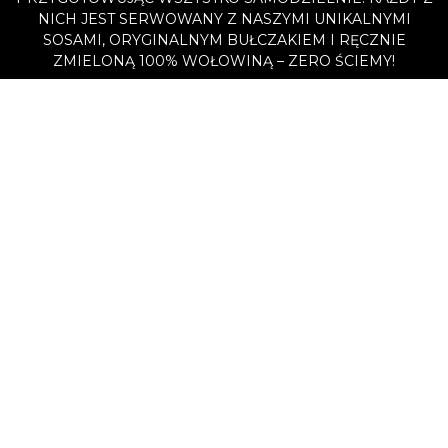
NICH JEST SERWOWANY Z NASZYMI UNIKALNYMI
SOSAMI, ORYGINALNYM BUŁCZAKIEM I RĘCZNIE
ZMIELONĄ 100% WOŁOWINĄ – ZERO ŚCIEMY!
Suchanczyk
SUCHANCZYK Skład: 100% wołowiny sałata
sos/musztarda ogórek konserwowy pomidor
cebula/cebula karmelizowana
Bekkenburger
BEKKENBURGER Skład: 100% wołowiny sałata
sos/musztarda ogórek konserwowy pomidor bekon